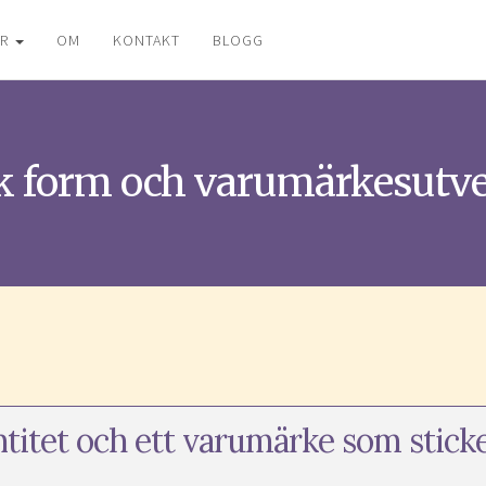
ER
OM
KONTAKT
BLOGG
k form och varumärkesutv
ntitet och ett varumärke som stick