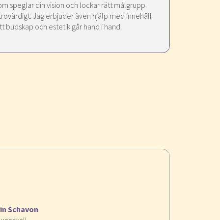
t som speglar din vision och lockar rätt målgrupp.
trovärdigt. Jag erbjuder även hjälp med innehåll
att budskap och estetik går hand i hand.
rin Schavon