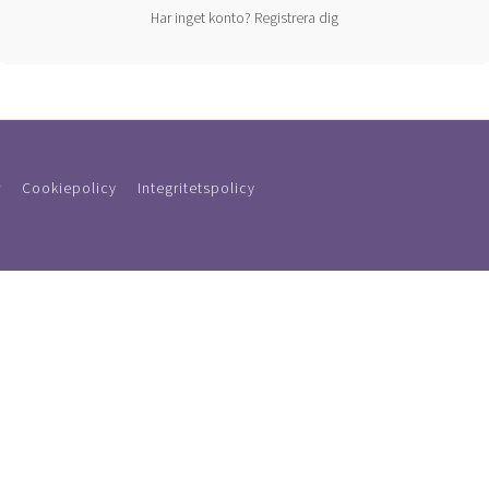
Har inget konto?
Registrera dig
r
Cookiepolicy
Integritetspolicy